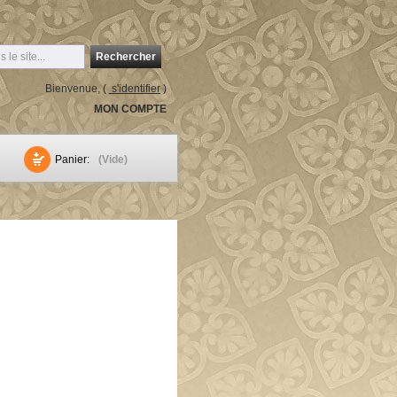
Rechercher
Bienvenue, (
s'identifier
)
MON COMPTE
Panier:
(Vide)