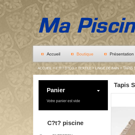
Accueil
Boutique
Présentation
>
>
>
> TAPIS
ACCUEIL
C?T? D?CO
TEXTILE
LINGE DE BAIN
Tapis 
Panier
Votre panier est vide
C?t? piscine