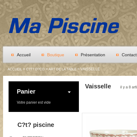
Accueil
Boutique
Présentation
Contact
>
>
> VAISSELLE
ACCUEIL
C?T? D?CO
ART DE LA TABLE
Vaisselle
il y a 8 art
Panier
Votre panier est vide
C?t? piscine