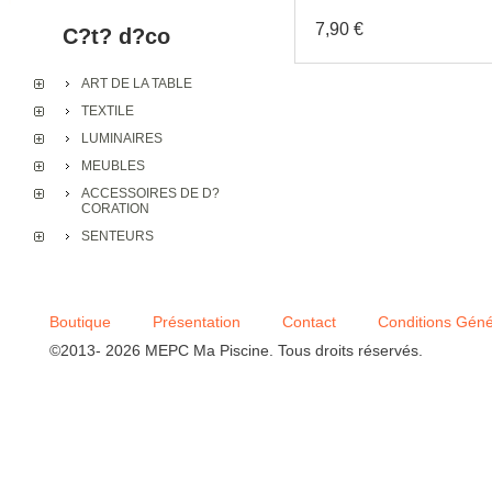
7,90 €
C?t? d?co
ART DE LA TABLE
Vase " VALENCE " Craqu
10 x ? 8 cm
TEXTILE
LUMINAIRES
MEUBLES
ACCESSOIRES DE D?
CORATION
SENTEURS
Boutique
Présentation
Contact
Conditions Géné
©2013- 2026 MEPC Ma Piscine. Tous droits réservés.