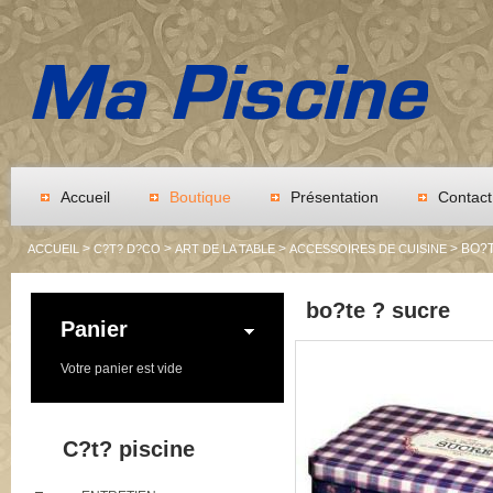
Accueil
Boutique
Présentation
Contact
>
>
>
> BO?
ACCUEIL
C?T? D?CO
ART DE LA TABLE
ACCESSOIRES DE CUISINE
bo?te ? sucre
Panier
Votre panier est vide
C?t? piscine