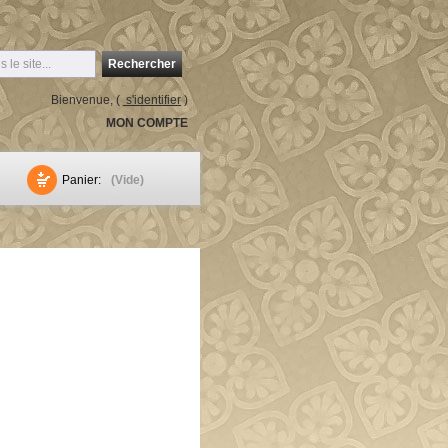
Rechercher
Bienvenue, (
s'identifier
)
MON COMPTE
Panier:
(Vide)