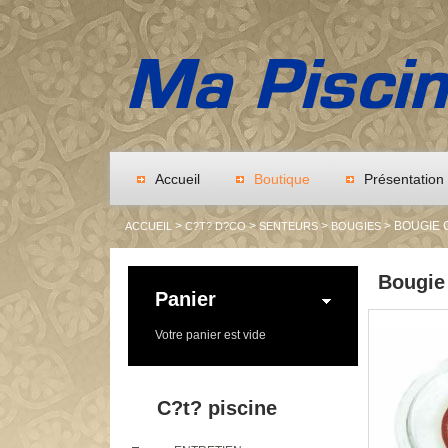
Accueil
Boutique
Présentation
>
>
>
> BOUGIE 
ACCUEIL
C?T? D?CO
SENTEURS
BOUGIES
Bougie
Panier
Votre panier est vide
C?t? piscine