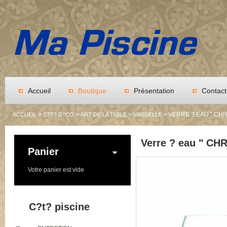
Accueil
Boutique
Présentation
Contact
>
>
>
> VERRE ? EAU " CH
ACCUEIL
C?T? D?CO
ART DE LA TABLE
VAISSELLE
Verre ? eau " CH
Panier
Votre panier est vide
C?t? piscine