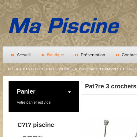
Accueil
Boutique
Présentation
Contact
>
>
>
ACCUEIL
C?T? D?CO
ACCESSOIRES DE D?CORATION
PAT?RES ET PORT
Pat?re 3 crochets
Panier
Votre panier est vide
C?t? piscine