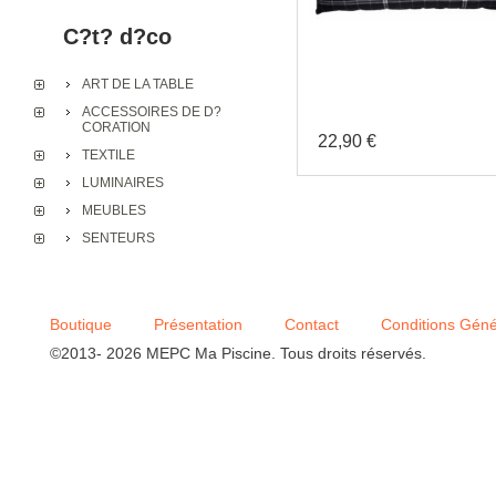
C?t? d?co
ART DE LA TABLE
ACCESSOIRES DE D?
CORATION
22,90 €
TEXTILE
LUMINAIRES
Coussin de porte 16 x 90
MEUBLES
Atelier du Chineur "
SENTEURS
Boutique
Présentation
Contact
Conditions Géné
©2013- 2026 MEPC Ma Piscine. Tous droits réservés.