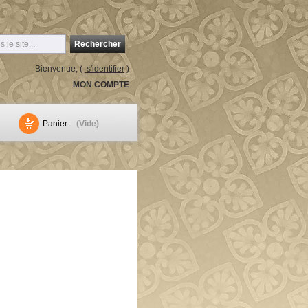
Rechercher
Bienvenue, (
s'identifier
)
MON COMPTE
Panier:
(Vide)