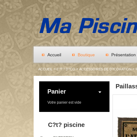
Accueil
Boutique
Présentation
>
>
>
ACCUEIL
C?T? D?CO
ACCESSOIRES DE D?CORATION
Paillas
Panier
Votre panier est vide
C?t? piscine