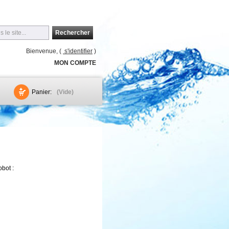
Rechercher
Bienvenue, (
s'identifier
)
MON COMPTE
Panier:
(Vide)
obot :