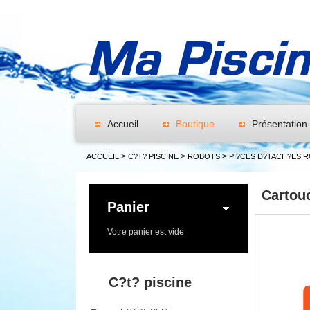
Accueil
Boutique
Présentation
>
>
>
ACCUEIL
C?T? PISCINE
ROBOTS
PI?CES D?TACH?ES 
Cartou
Panier
Votre panier est vide
C?t? piscine